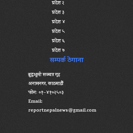
प्रदेश २
प्रदेश ३
प्रदेश ४
प्रदेश ५
प्रदेश ६
प्रदेश ७
सम्पर्क ठेगाना
बुद्धभूमी सञ्चार गृह
अनामनगर, काठमाडौं
फोनः ०१–४१०२५०३
Email:
reportnepalnews@gmail.com