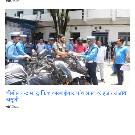
रिपोर्ट नेपाल
चौबीस घन्टामा ट्राफिक कारबाहीबाट पाँच लाख २८ हजार राजस्व
असुली
रिपोर्ट नेपाल