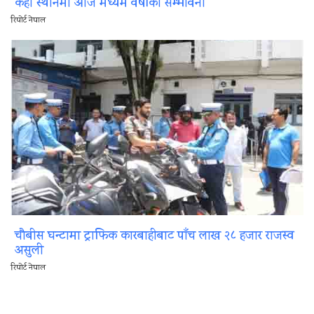
केही स्थानमा आज मध्यम वर्षाको सम्भावना
रिपोर्ट नेपाल
चौबीस घन्टामा ट्राफिक कारबाहीबाट पाँच लाख २८ हजार राजस्व
असुली
रिपोर्ट नेपाल