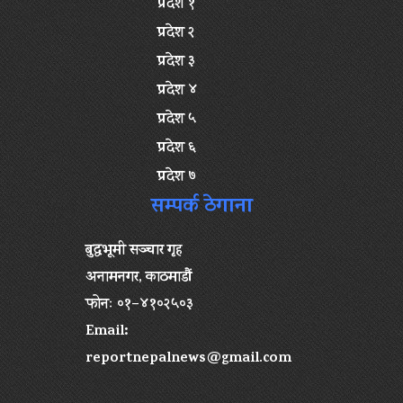
प्रदेश १
प्रदेश २
प्रदेश ३
प्रदेश ४
प्रदेश ५
प्रदेश ६
प्रदेश ७
सम्पर्क ठेगाना
बुद्धभूमी सञ्चार गृह
अनामनगर, काठमाडौं
फोनः ०१–४१०२५०३
Email:
reportnepalnews@gmail.com