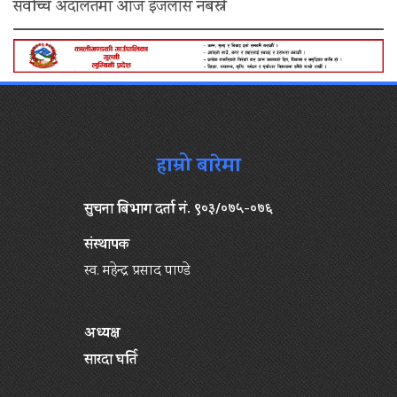
सर्वोच्च अदालतमा आज इजलास नबस्ने
हाम्रो बारेमा
सुचना बिभाग दर्ता नं. ९०३/०७५-०७६
संस्थापक
स्व. महेन्द्र प्रसाद पाण्डे
अध्यक्ष
सारदा घर्ति