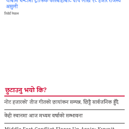
चौबीस घन्टामा ट्राफिक कारबाहीबाट पाँच लाख २८ हजार राजस्व
असुली
रिपोर्ट नेपाल
छुटाउनु भयो कि?
नोट हजारको’ तीज गीतको छायांकन सम्पन्न, छिट्टै सार्वजनिक हुँदै
केही स्थानमा आज मध्यम वर्षाको सम्भावना