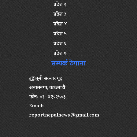
प्रदेश २
प्रदेश ३
प्रदेश ४
प्रदेश ५
प्रदेश ६
प्रदेश ७
सम्पर्क ठेगाना
बुद्धभूमी सञ्चार गृह
अनामनगर, काठमाडौं
फोनः ०१–४१०२५०३
Email:
reportnepalnews@gmail.com