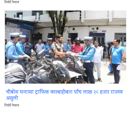
रिपोर्ट नेपाल
चौबीस घन्टामा ट्राफिक कारबाहीबाट पाँच लाख २८ हजार राजस्व
असुली
रिपोर्ट नेपाल