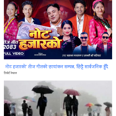
नोट हजारको’ तीज गीतको छायांकन सम्पन्न, छिट्टै सार्वजनिक हुँदै
रिपोर्ट नेपाल