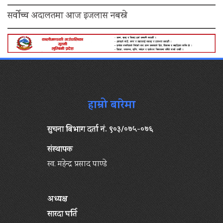
सर्वोच्च अदालतमा आज इजलास नबस्ने
हाम्रो बारेमा
सुचना बिभाग दर्ता नं. ९०३/०७५-०७६
संस्थापक
स्व. महेन्द्र प्रसाद पाण्डे
अध्यक्ष
सारदा घर्ति