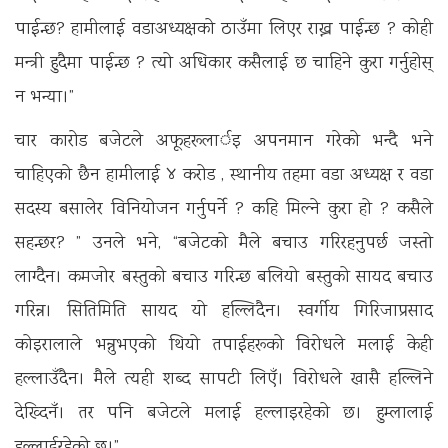
पाईन्छ? हामीलाई वडाअध्यक्षको ठाउँमा लिएर राख्न पाईन्छ ? कोही
मन्त्री हुदैमा पाईन्छ ? त्यो अधिकार कसैलाई छ चाहिने कुरा गर्नुहोस्
न भन्या।”
चार काराेड बजेटले अफूहरूलार्इ अपनमान गरेकाे भन्दै भने
चाहिएको छैन हामीलाई ४ करोड , स्थानीय तहमा वडा अध्यक्ष र वडा
सदस्य बसालेर विनियोजन गर्नुपर्ने ? कहि मिल्ने कुरा हो ? कसैले
सहन्छर? ” उनले भने, “बजेटको मैले बचाउ गरिरहनुपर्छ जस्तो
लाग्दैन। कमजोर बस्तुको बचाउ गरिन्छ बलियो बस्तुको सायद बचाउ
गरिन्न। सितिमिति सायद यो हल्लिदैन। स्वर्गीय गिरिजाप्रसाद
कोइरालाले भन्नुभएको थियो तपाईहरूको विरोधले मलाई केही
हल्लाउँदैन। मैले त्यही शब्द सापटी लिएँ। विरोधले खासै हल्लिने
देख्दिनँ। तर पनि बजेटले मलाई हल्लाइरहेको छ। हुम्लालाई