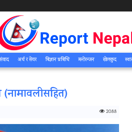
संवाद
अर्थ र सेयर
बिज्ञान प्रबिधि
मनोरन्जन
खेलकुद
स्वा
ा (नामावलीसहित)
2088