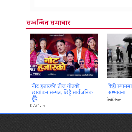
सम्बन्धित समाचार
नोट हजारको’ तीज गीतको
केही स्थानम
छायांकन सम्पन्न, छिट्टै सार्वजनिक
सम्भावना
हुँदै
रिपोर्ट नेपाल
रिपोर्ट नेपाल