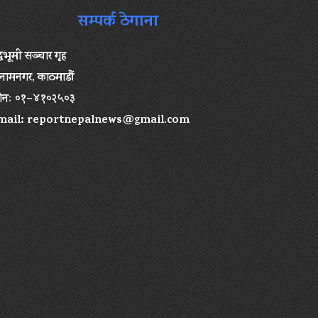
सम्पर्क ठेगाना
द्धभूमी सञ्चार गृह
ामनगर, काठमाडौं
ोनः ०१–४१०२५०३
mail:
reportnepalnews@gmail.com