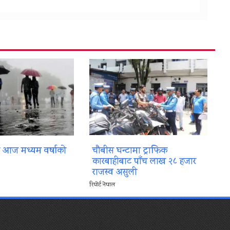
ा आज मध्यम वर्षाको
चौबीस घन्टामा ट्राफिक
कारबाहीबाट पाँच लाख २८ हजार
राजस्व असुली
रिपोर्ट नेपाल