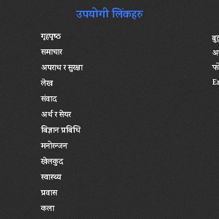
उपयोगी लिंकहरु
गृहपृष्‍ठ
बु
समाचार
अन
अपराध र सुरक्षा
फ
E
लेख
संवाद
अर्थ र सेयर
बिज्ञान प्रबिधि
मनोरन्जन
खेलकुद
स्वास्थ्य
प्रवास
कला