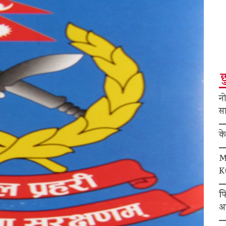
छ
नो
सा
क
M
K
फ
अ