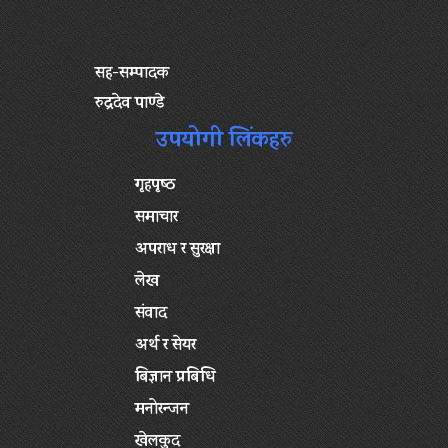
सह-सम्पादक
रुद्रदेव पाण्डे
उपयोगी लिंकहरु
गृहपृष्‍ठ
समाचार
अपराध र सुरक्षा
लेख
संवाद
अर्थ र सेयर
बिज्ञान प्रबिधि
मनोरन्जन
खेलकुद