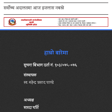
सर्वोच्च अदालतमा आज इजलास नबस्ने
हाम्रो बारेमा
सुचना बिभाग दर्ता नं. ९०३/०७५-०७६
संस्थापक
स्व. महेन्द्र प्रसाद पाण्डे
अध्यक्ष
सारदा घर्ति