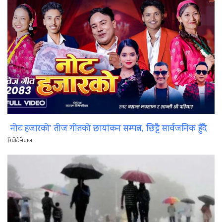
नोट हजारको’ तीज गीतको छायांकन सम्पन्न, छिट्टै सार्वजनिक हुँदै
रिपोर्ट नेपाल