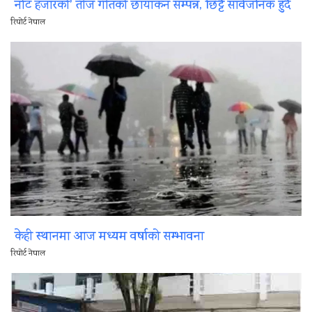
नोट हजारको’ तीज गीतको छायांकन सम्पन्न, छिट्टै सार्वजनिक हुँदै
रिपोर्ट नेपाल
केही स्थानमा आज मध्यम वर्षाको सम्भावना
रिपोर्ट नेपाल