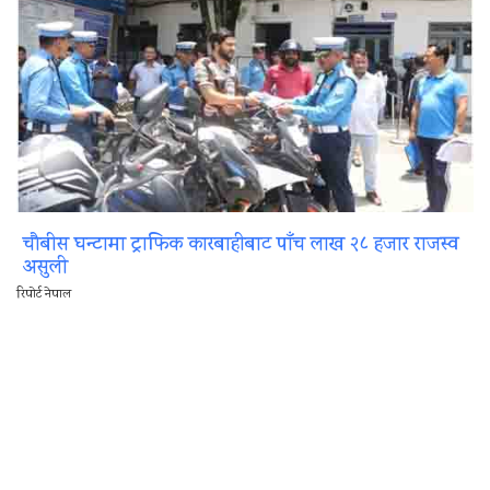
चौबीस घन्टामा ट्राफिक कारबाहीबाट पाँच लाख २८ हजार राजस्व
असुली
रिपोर्ट नेपाल