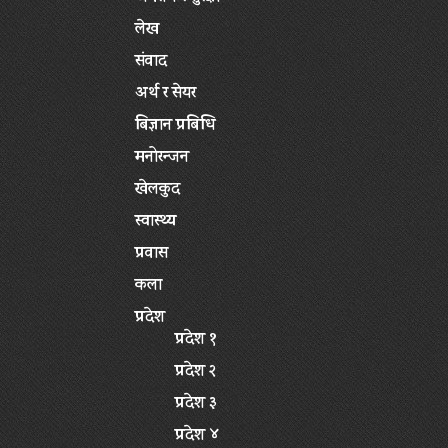
लेख
संवाद
अर्थ र सेयर
बिज्ञान प्रबिधि
मनोरन्जन
खेलकुद
स्वास्थ्य
प्रवास
कला
प्रदेश
प्रदेश १
प्रदेश २
प्रदेश ३
प्रदेश ४