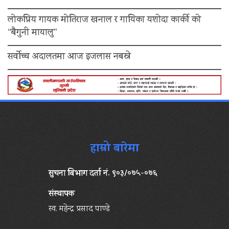
लोकप्रिय गायक मोतिराज खनाल र गायिका यशोदा कार्की को
“बैगुनी मायालु”
सर्वोच्च अदालतमा आज इजलास नबस्ने
हाम्रो बारेमा
सुचना बिभाग दर्ता नं. ९०३/०७५-०७६
संस्थापक
स्व. महेन्द्र प्रसाद पाण्डे