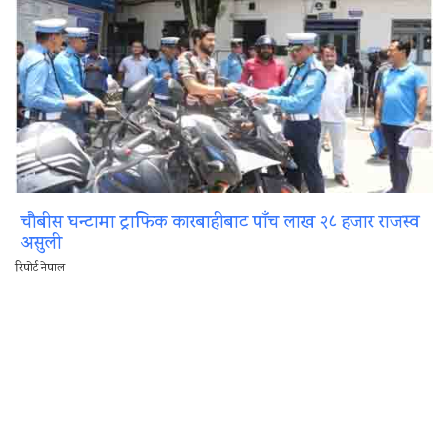
चौबीस घन्टामा ट्राफिक कारबाहीबाट पाँच लाख २८ हजार राजस्व
असुली
रिपोर्ट नेपाल