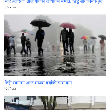
नोट हजारको’ तीज गीतको छायांकन सम्पन्न, छिट्टै सार्वजनिक हुँदै
रिपोर्ट नेपाल
केही स्थानमा आज मध्यम वर्षाको सम्भावना
रिपोर्ट नेपाल