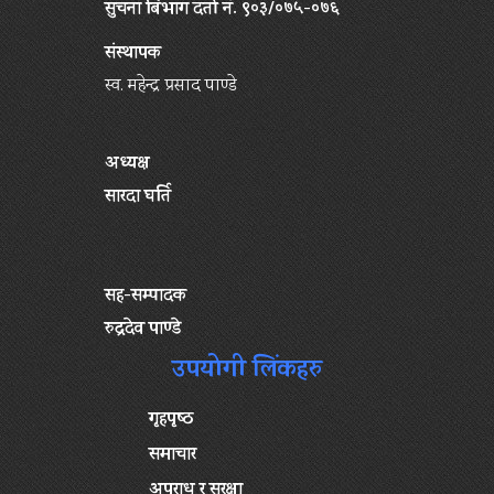
सुचना बिभाग दर्ता नं. ९०३/०७५-०७६
संस्थापक
स्व. महेन्द्र प्रसाद पाण्डे
अध्यक्ष
सारदा घर्ति
सह-सम्पादक
रुद्रदेव पाण्डे
उपयोगी लिंकहरु
गृहपृष्‍ठ
समाचार
अपराध र सुरक्षा