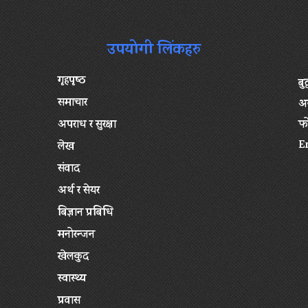
उपयोगी लिंकहरु
गृहपृष्‍ठ
बु
समाचार
अन
अपराध र सुरक्षा
फ
E
लेख
संवाद
अर्थ र सेयर
बिज्ञान प्रबिधि
मनोरन्जन
खेलकुद
स्वास्थ्य
प्रवास