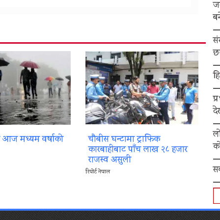
ज
बन
स
छ
हि
प्
द
ल
ा आज मध्यम वर्षाको
चौबीस घन्टामा ट्राफिक
को
कारबाहीबाट पाँच लाख २८ हजार
राजस्व असुली
स
रिपोर्ट नेपाल