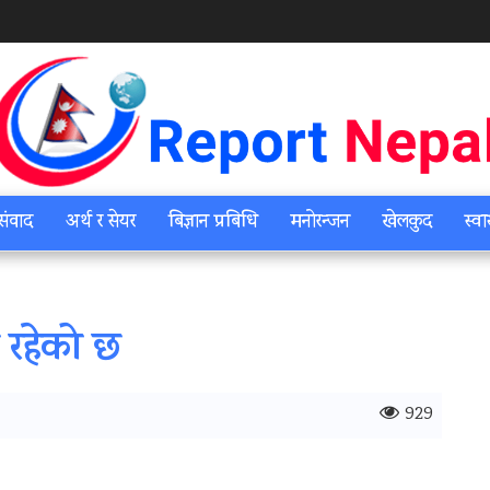
संवाद
अर्थ र सेयर
बिज्ञान प्रबिधि
मनोरन्जन
खेलकुद
स्वा
र रहेको छ
929