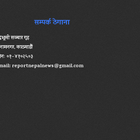
सम्पर्क ठेगाना
द्धभूमी सञ्चार गृह
ामनगर, काठमाडौं
ोनः ०१–४१०२५०३
mail:
reportnepalnews@gmail.com