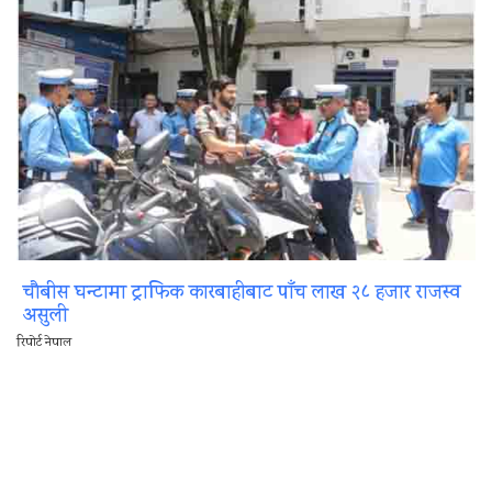
चौबीस घन्टामा ट्राफिक कारबाहीबाट पाँच लाख २८ हजार राजस्व
असुली
रिपोर्ट नेपाल