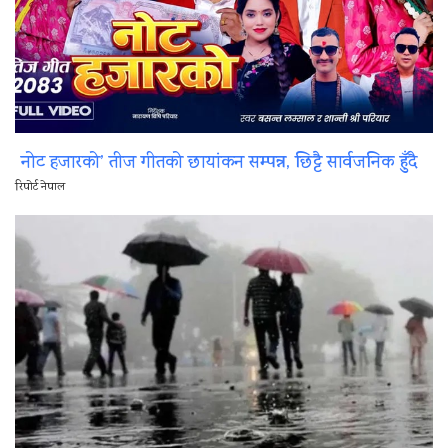
नोट हजारको’ तीज गीतको छायांकन सम्पन्न, छिट्टै सार्वजनिक हुँदै
रिपोर्ट नेपाल