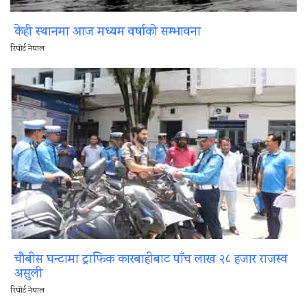
केही स्थानमा आज मध्यम वर्षाको सम्भावना
रिपोर्ट नेपाल
चौबीस घन्टामा ट्राफिक कारबाहीबाट पाँच लाख २८ हजार राजस्व
असुली
रिपोर्ट नेपाल