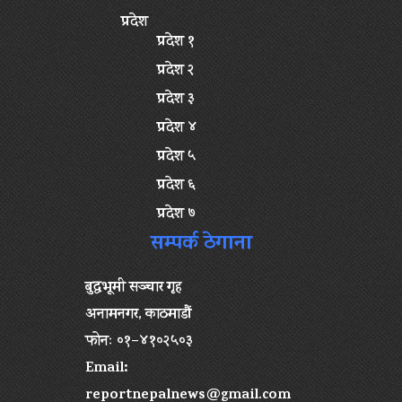
प्रदेश
प्रदेश १
प्रदेश २
प्रदेश ३
प्रदेश ४
प्रदेश ५
प्रदेश ६
प्रदेश ७
सम्पर्क ठेगाना
बुद्धभूमी सञ्चार गृह
अनामनगर, काठमाडौं
फोनः ०१–४१०२५०३
Email:
reportnepalnews@gmail.com