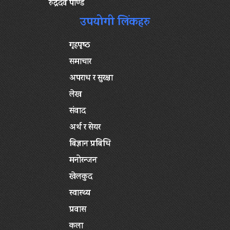
रुद्रदेव पाण्डे
उपयोगी लिंकहरु
गृहपृष्‍ठ
समाचार
अपराध र सुरक्षा
लेख
संवाद
अर्थ र सेयर
बिज्ञान प्रबिधि
मनोरन्जन
खेलकुद
स्वास्थ्य
प्रवास
कला