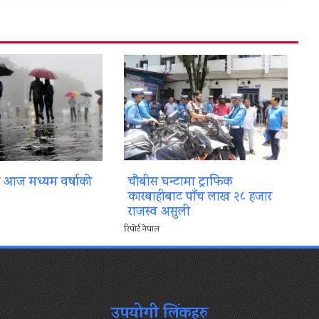
ा आज मध्यम वर्षाको
चौबीस घन्टामा ट्राफिक
कारबाहीबाट पाँच लाख २८ हजार
राजस्व असुली
रिपोर्ट नेपाल
उपयोगी लिंकहरु