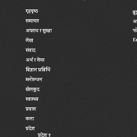
गृहपृष्‍ठ
बु
समाचार
अन
अपराध र सुरक्षा
फ
E
लेख
संवाद
अर्थ र सेयर
बिज्ञान प्रबिधि
मनोरन्जन
खेलकुद
स्वास्थ्य
प्रवास
कला
प्रदेश
प्रदेश १