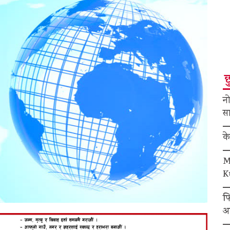
छ
नो
सा
क
M
K
फ
अ