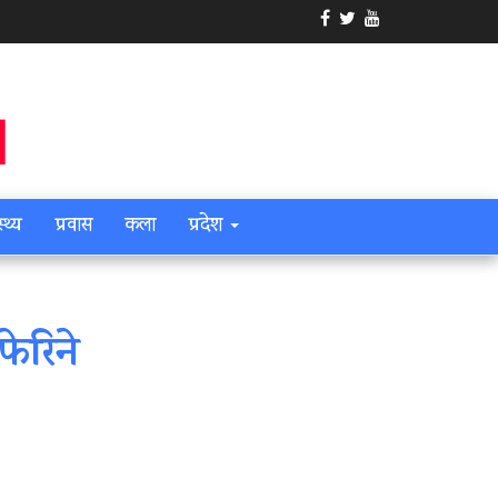
स्थ्य
प्रवास
कला
प्रदेश
फेरिने