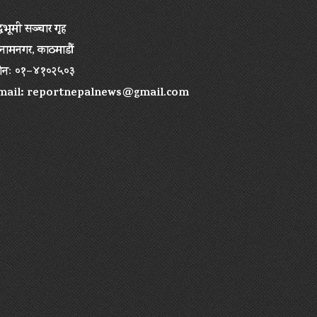
द्धभूमी सञ्चार गृह
ामनगर, काठमाडौं
ोनः ०१–४१०२५०३
mail:
reportnepalnews@gmail.com