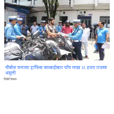
चौबीस घन्टामा ट्राफिक कारबाहीबाट पाँच लाख २८ हजार राजस्व
असुली
रिपोर्ट नेपाल