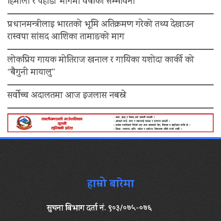
हिमाली र पहाडी भागमा वर्षाको सम्भावना
प्रधानमन्त्रीलाइ भारतको भूमि अतिक्रमण गरेको तथ्य देखाउन
रास्वपा सांसद आशिका तामाङको माग
लोकप्रिय गायक मोतिराज खनाल र गायिका यशोदा कार्की को
“बैगुनी मायालु”
सर्वोच्च अदालतमा आज इजलास नबस्ने
हाम्रो बारेमा
सुचना बिभाग दर्ता नं. ९०३/०७५-०७६