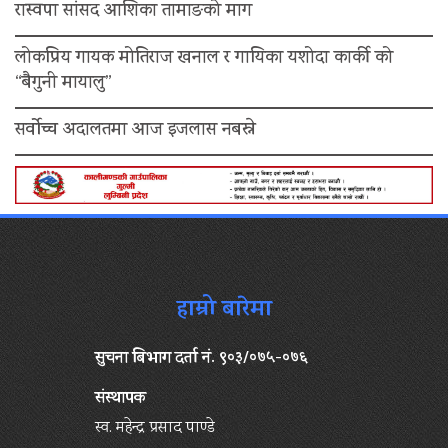
रास्वपा सांसद आशिका तामाङको माग
लोकप्रिय गायक मोतिराज खनाल र गायिका यशोदा कार्की को
“बैगुनी मायालु”
सर्वोच्च अदालतमा आज इजलास नबस्ने
हाम्रो बारेमा
सुचना बिभाग दर्ता नं. ९०३/०७५-०७६
संस्थापक
स्व. महेन्द्र प्रसाद पाण्डे