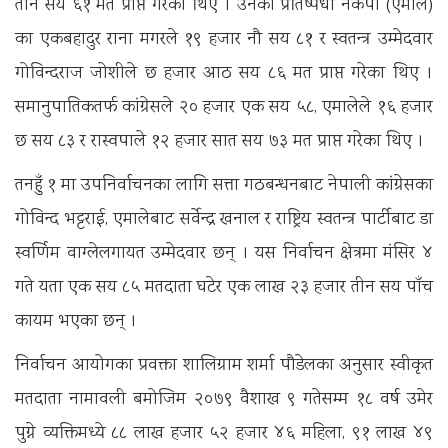
तीन सय ६१ मत प्राप्त गरेका थिए । उनका प्रतिष्पर्धी नेकपा (एमाले)
का एकबहादुर राना मगरले १९ हजार नौ सय ८१ र स्वतन्त्र उम्मेदवार
गोविन्दराज जोशीले छ हजार आठ सय ८६ मत प्राप्त गरेका थिए ।
समानुपातिकतर्फ कांग्रेसले २० हजार एक सय ५८, एमालेले १६ हजार
छ सय ८३ र रास्वपाले १२ हजार सात सय ७३ मत प्राप्त गरेका थिए ।
तनहुँ १ मा उपनिर्वाचनका लागि सत्ता गठबन्धनबाट नेपाली कांग्रेसका
गोविन्द भट्टराई, एमालेबाट सर्वेन्द्र खनाल र राष्ट्रिय स्वतन्त्र पार्टीबाट डा
स्वर्णिम वाग्लेलगायत उम्मेदवार छन् । यस निर्वाचन क्षेत्रमा मंसिर ४
गते यता एक सय ८५ मतदाता घटेर एक लाख २३ हजार तीन सय पाँच
कायम भएका छन् ।
निर्वाचन आयोगका प्रवक्ता शालिग्राम शर्मा पौडेलका अनुसार स्वीकृत
मतदाता नामावली बमोजिम २०७९ वैशाख ९ गतेसम्म १८ वर्ष उमेर
पुग्ने व्यक्तिमध्ये ८८ लाख हजार ५२ हजार ४६ महिला, ९१ लाख ४९