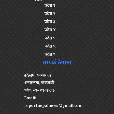
प्रदेश
प्रदेश १
प्रदेश २
प्रदेश ३
प्रदेश ४
प्रदेश ५
प्रदेश ६
प्रदेश ७
सम्पर्क ठेगाना
बुद्धभूमी सञ्चार गृह
अनामनगर, काठमाडौं
फोनः ०१–४१०२५०३
Email:
reportnepalnews@gmail.com