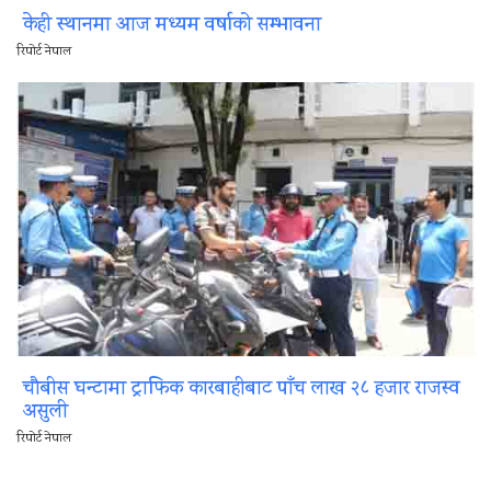
केही स्थानमा आज मध्यम वर्षाको सम्भावना
रिपोर्ट नेपाल
चौबीस घन्टामा ट्राफिक कारबाहीबाट पाँच लाख २८ हजार राजस्व
असुली
रिपोर्ट नेपाल