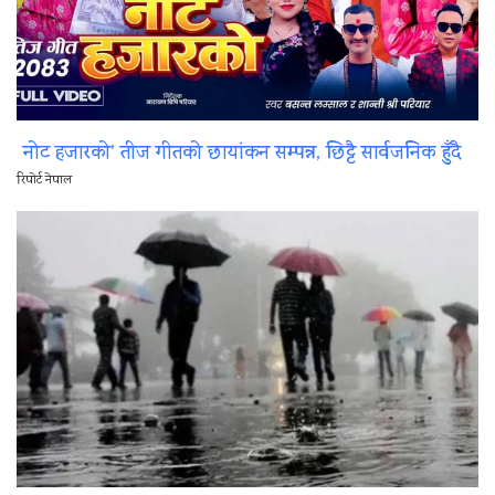
नोट हजारको’ तीज गीतको छायांकन सम्पन्न, छिट्टै सार्वजनिक हुँदै
रिपोर्ट नेपाल