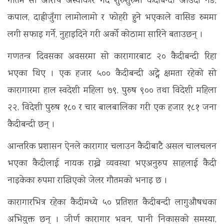
गौतम सो आरोप अस्वीकार गर्दै शुरुशुरुमा कैदीबन्दी आउँदा नङ,
कपाल, दाह्रीजुँगा लामोलामो र फोहरी हुने भएकाले वासिङ रुममा
लगी सफाइ गर्ने, नुहाइदिने गरी अर्को कोठामा सारिने बताउछन् ।
गणतन्त्र दिवसका अवसरमा सो कारागारबाट २० कैदीबन्दी रिहा
भएका थिए । एक हजार ५०० कैदीबन्दी अट्ने क्षमता रहेको सो
कारागारमा हाल स्वदेशी महिला ७९, पुरुष ९०० तथा विदेशी महिला
२२, विदेशी पुरुष १८० र चार बालबालिका गरी एक हजार १८१ जना
कैदीबन्दी छन् ।
आन्तरिक प्रशासन ऐनले कारागार चलाउन कैदीबाटै असल चालचलन
भएका कैदीलाई नायक राख्ने व्यवस्था भएअनुरुप साहलाई कैदी
नाइकेका रुपमा राखिएको जेलर गौतमको भनाइ छ ।
कारागारभित्र रहेका कैदीमध्ये ५० प्रतिशत कैदीबन्दी लागुऔषधका
अभियुक्त छन् । जीर्ण कारागार भवन, पानी निकासको समस्या,