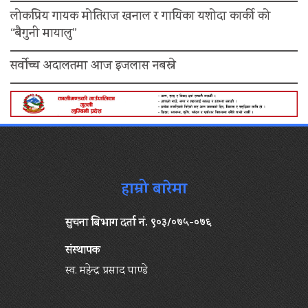
लोकप्रिय गायक मोतिराज खनाल र गायिका यशोदा कार्की को
“बैगुनी मायालु”
सर्वोच्च अदालतमा आज इजलास नबस्ने
हाम्रो बारेमा
सुचना बिभाग दर्ता नं. ९०३/०७५-०७६
संस्थापक
स्व. महेन्द्र प्रसाद पाण्डे