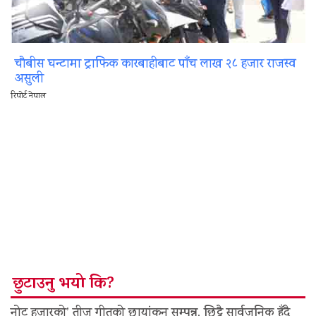
चौबीस घन्टामा ट्राफिक कारबाहीबाट पाँच लाख २८ हजार राजस्व
असुली
रिपोर्ट नेपाल
छुटाउनु भयो कि?
नोट हजारको’ तीज गीतको छायांकन सम्पन्न, छिट्टै सार्वजनिक हुँदै