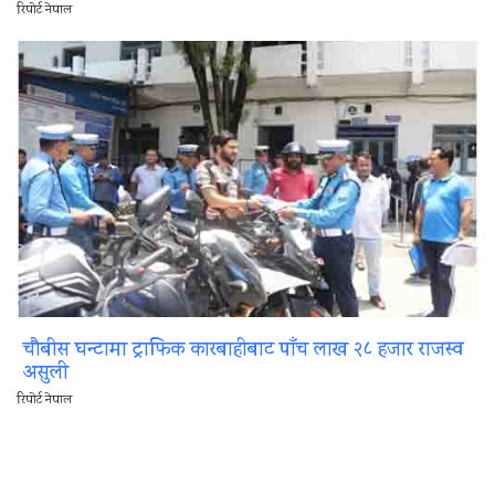
रिपोर्ट नेपाल
चौबीस घन्टामा ट्राफिक कारबाहीबाट पाँच लाख २८ हजार राजस्व
असुली
रिपोर्ट नेपाल