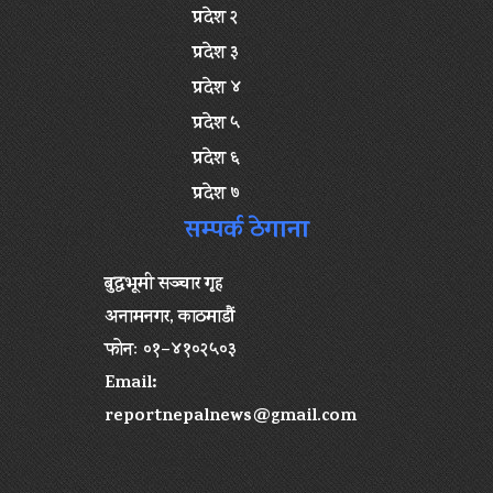
प्रदेश २
प्रदेश ३
प्रदेश ४
प्रदेश ५
प्रदेश ६
प्रदेश ७
सम्पर्क ठेगाना
बुद्धभूमी सञ्चार गृह
अनामनगर, काठमाडौं
फोनः ०१–४१०२५०३
Email:
reportnepalnews@gmail.com