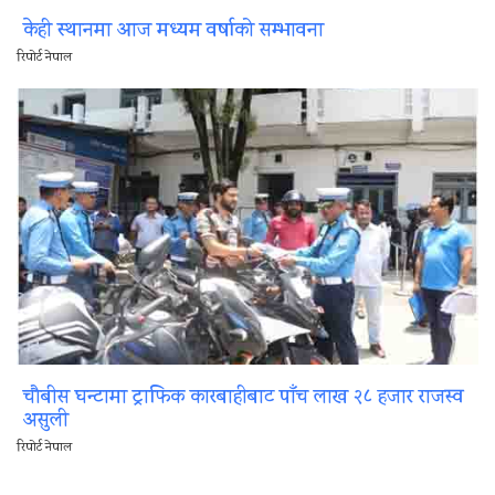
केही स्थानमा आज मध्यम वर्षाको सम्भावना
रिपोर्ट नेपाल
चौबीस घन्टामा ट्राफिक कारबाहीबाट पाँच लाख २८ हजार राजस्व
असुली
रिपोर्ट नेपाल