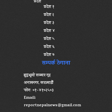
प्रदेश
प्रदेश १
प्रदेश २
प्रदेश ३
प्रदेश ४
प्रदेश ५
प्रदेश ६
प्रदेश ७
सम्पर्क ठेगाना
बुद्धभूमी सञ्चार गृह
अनामनगर, काठमाडौं
फोनः ०१–४१०२५०३
Email:
reportnepalnews@gmail.com