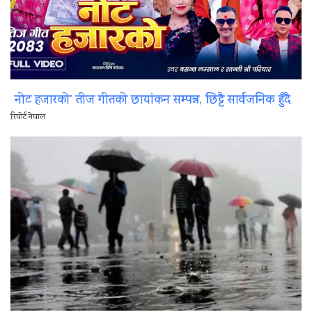
नोट हजारको’ तीज गीतको छायांकन सम्पन्न, छिट्टै सार्वजनिक हुँदै
रिपोर्ट नेपाल