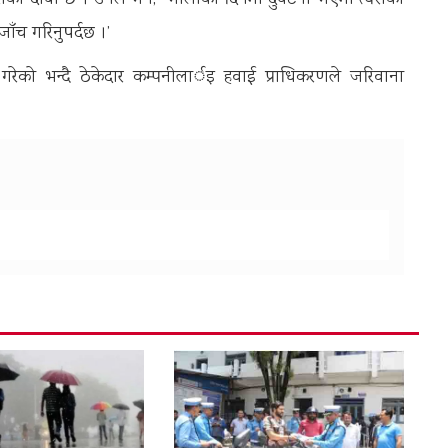
डारीको दाबी छ । उनले भने, “भोलीका दिनमा दुर्घटना भएमा त्यसको
ँच गरिनुपर्दछ ।’
रेको भन्दै ठेकेदार कम्पनीलार्इ हवाई प्राधिकरणले जरिवाना