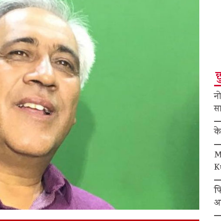
छ
नो
सा
क
M
K
फ
अ