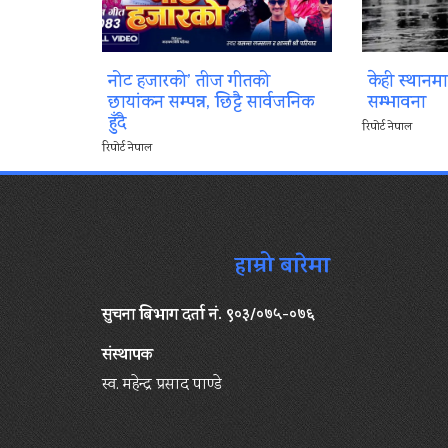
नोट हजारको’ तीज गीतको
केही स्थानम
छायांकन सम्पन्न, छिट्टै सार्वजनिक
सम्भावना
हुँदै
रिपोर्ट नेपाल
रिपोर्ट नेपाल
हाम्रो बारेमा
सुचना बिभाग दर्ता नं. ९०३/०७५-०७६
संस्थापक
स्व. महेन्द्र प्रसाद पाण्डे