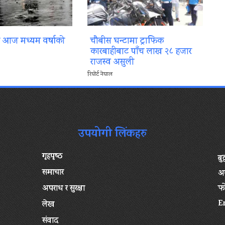
ा आज मध्यम वर्षाको
चौबीस घन्टामा ट्राफिक
कारबाहीबाट पाँच लाख २८ हजार
राजस्व असुली
रिपोर्ट नेपाल
उपयोगी लिंकहरु
गृहपृष्‍ठ
बु
समाचार
अन
अपराध र सुरक्षा
फ
E
लेख
संवाद