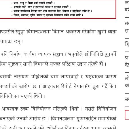
ज
बन
स
छ
्र भण्डारीले रेसुङ्गा विमानस्थलमा विमान अवतरण गरेकोमा खुशी व्यक्त
ो बताएका छन् ।
हि
िर्माण कार्यमा व्यापक भ्रष्ट्राचार भएकोले खोजिनिति हुनुपर्ने
प्
ौंरमा शुक्रबार सानो विमानले सफल परिक्षण उड़ान गरेको हो ।
द
्यवसायी नारायण पोख्रेलको चरम लापरवाही र भ्रष्ट्रचारका कारण
ल
को
ण्डारीको आरोप छ । आइतबार रिपोर्ट नेपालसँग कुरा गर्दै नेता
्र विनियोजन भएको थियो ।
स
ढाइ आवश्यक रकम विनियोजन गरिएको थियो । यसरी विनियोजन
 बनाएको उनको आरोप छ । विमानस्थलमा गुणस्तरहिन सामाग्रीको