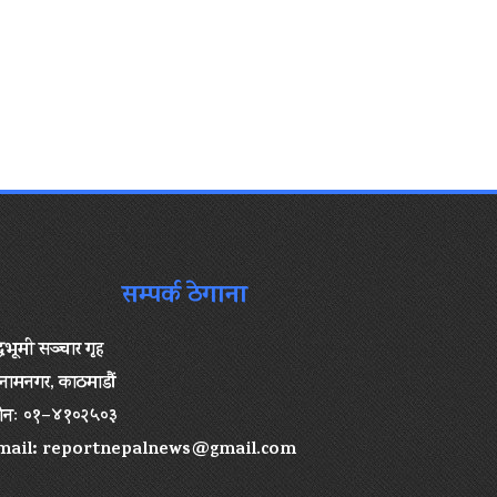
सम्पर्क ठेगाना
द्धभूमी सञ्चार गृह
ामनगर, काठमाडौं
ोनः ०१–४१०२५०३
mail:
reportnepalnews@gmail.com