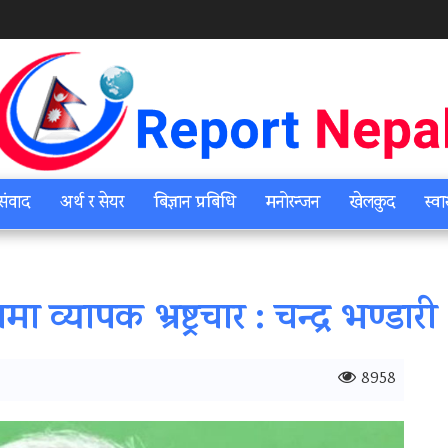
संवाद
अर्थ र सेयर
बिज्ञान प्रबिधि
मनोरन्जन
खेलकुद
स्वा
ा व्यापक भ्रष्ट्रचार : चन्द्र भण्डारी
8958