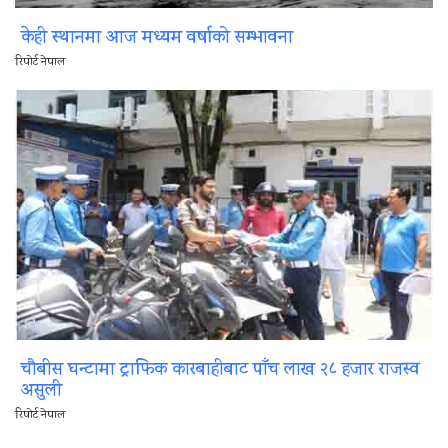
केही स्थानमा आज मध्यम वर्षाको सम्भावना
रिपोर्ट नेपाल
चौबीस घन्टामा ट्राफिक कारबाहीबाट पाँच लाख २८ हजार राजस्व
असुली
रिपोर्ट नेपाल