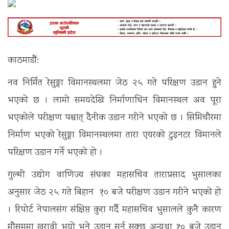
काठमाडाैं:
नव निर्मित रेसुङ्गा विमानस्थलमा जेठ २५ गते परिक्षण उडान हुने
भएकाे छ । लामाे समयदेखि निर्माणाधिन विमानस्थल अव पूरा
भएकाेले परीक्षण पश्चात् दैनीक उडान गरीने भएकाे छ । सिमिचाैरमा
निर्माण भएकाे रेसुङ्गा विमानस्थलमा तारा एयरकाे टुइनटर विमानले
परिक्षण उडान गर्ने भएकाे हाे ।
गुल्मी उद्याेग वाणिज्य संघका महासचिव ताराप्रसाद भुसालका
अनुसार जेठ २५ गते बिहान १० बजे परीक्षण उडान गरीने भएकाे हाे
। रिपाेर्ट नेपालसंग संक्षिप्त कुरा गर्दै महासचिव भुसालले कुनै कारण
माैसममा खरावी भयाे भने उडान सर्न सक्छ अन्यथा १० बजे उडान