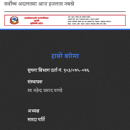
सर्वोच्च अदालतमा आज इजलास नबस्ने
हाम्रो बारेमा
सुचना बिभाग दर्ता नं. ९०३/०७५-०७६
संस्थापक
स्व. महेन्द्र प्रसाद पाण्डे
अध्यक्ष
सारदा घर्ति