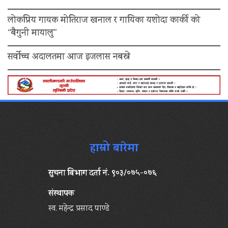
लोकप्रिय गायक मोतिराज खनाल र गायिका यशोदा कार्की को
“बैगुनी मायालु”
सर्वोच्च अदालतमा आज इजलास नबस्ने
हाम्रो बारेमा
सुचना बिभाग दर्ता नं. ९०३/०७५-०७६
संस्थापक
स्व. महेन्द्र प्रसाद पाण्डे