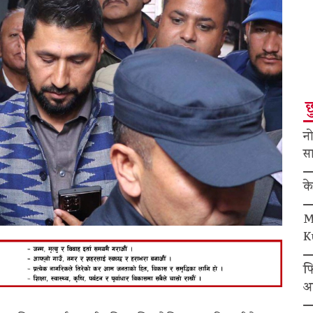
छ
नो
सा
क
M
K
फ
अ