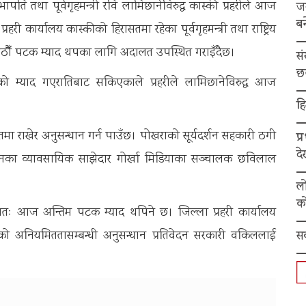
ा सभापति तथा पूर्वगृहमन्त्री रवि लामिछानेविरुद्ध कास्की प्रहरीले आज
ज
बन
री कार्यालय कास्कीको हिरासतमा रहेका पूर्वगृहमन्त्री तथा राष्ट्रिय
 आठौँ पटक म्याद थपका लागि अदालत उपस्थित गराइँदैछ।
स
छ
म्याद गएरातिबाट सकिएकाले प्रहरीले लामिछानेविरुद्ध आज
हि
िरासतमा राखेर अनुसन्धान गर्न पाउँछ। पोखराको सूर्यदर्शन सहकारी ठगी
प्
द
उनका व्यावसायिक साझेदार गोर्खा मिडियाका सञ्चालक छविलाल
ल
को
भवतः आज अन्तिम पटक म्याद थपिने छ। जिल्ला प्रहरी कार्यालय
स
रीको अनियमिततासम्बन्धी अनुसन्धान प्रतिवेदन सरकारी वकिललाई