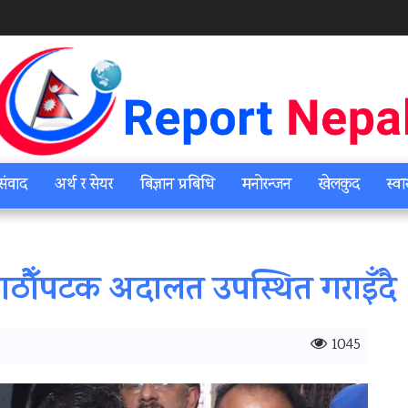
संवाद
अर्थ र सेयर
बिज्ञान प्रबिधि
मनोरन्जन
खेलकुद
स्वा
ौँपटक अदालत उपस्थित गराइँदै
1045