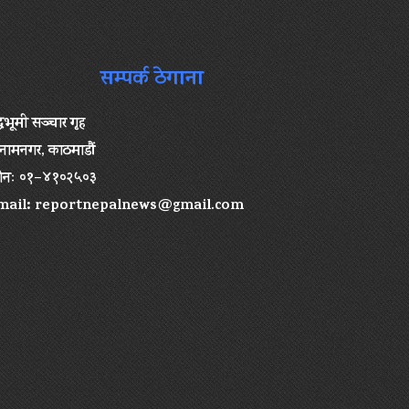
सम्पर्क ठेगाना
द्धभूमी सञ्चार गृह
ामनगर, काठमाडौं
ोनः ०१–४१०२५०३
mail:
reportnepalnews@gmail.com