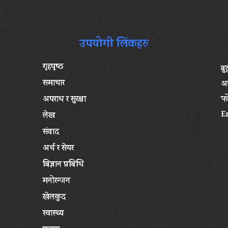
उपयोगी लिंकहरु
गृहपृष्‍ठ
बु
समाचार
अन
अपराध र सुरक्षा
फ
E
लेख
संवाद
अर्थ र सेयर
बिज्ञान प्रबिधि
मनोरन्जन
खेलकुद
स्वास्थ्य