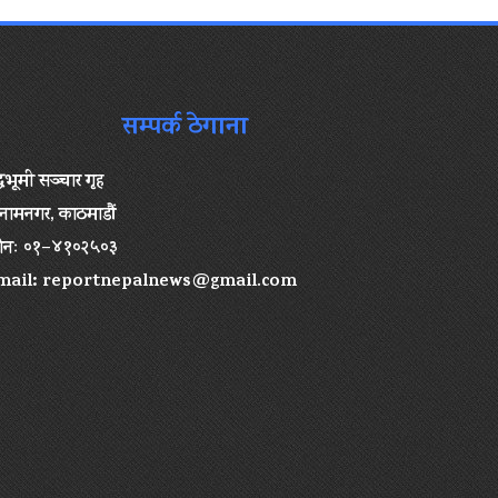
सम्पर्क ठेगाना
द्धभूमी सञ्चार गृह
ामनगर, काठमाडौं
ोनः ०१–४१०२५०३
mail:
reportnepalnews@gmail.com