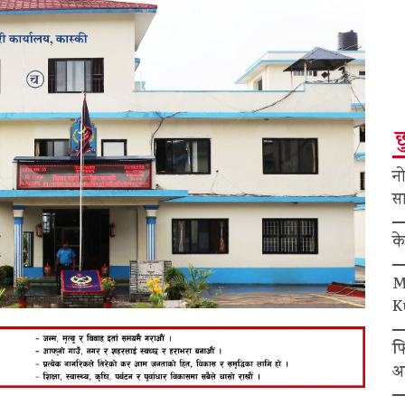
छ
नो
सा
क
M
K
फ
अ