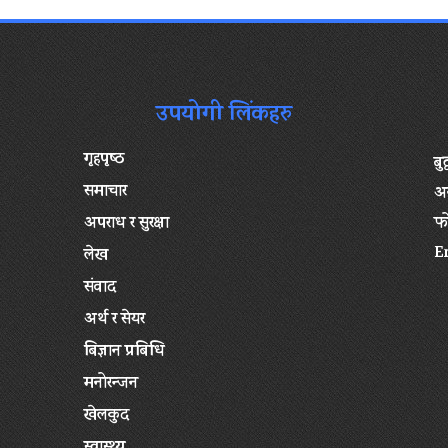
उपयोगी लिंकहरु
गृहपृष्‍ठ
बु
समाचार
अन
अपराध र सुरक्षा
फ
E
लेख
संवाद
अर्थ र सेयर
बिज्ञान प्रबिधि
मनोरन्जन
खेलकुद