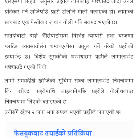
एसएसपी सिंहका अनुसार प्रहरीले लामालाई पछ्याउँदै जाँदा उनले
प्रतिकार गर्न खोजेपछि प्रहरी टोलीले गोली चलाएको हो। लामाको
साथबाट एक पेस्तोल र २ थान गोली पनि बरामद भएको छ।
सातदोबाटो देखि भैंसिपाटीसम्म विभिन्न व्यापारी तथा घरजग्गा
प्लटिङ व्यवसायीसँग धम्काएरपैसा असुल गर्ने गरेकाे प्रहरीकाे
ठम्यार्इ छ। विशेष सुराकीकाे अाधारमा प्रहरीले लामालार्इ
पछ्याउदै गएकाे थियाे ।
लामाे समयदेखि खाेजिकाे सूचिमा रहेका लामालार्इ नियन्त्रणमा
लिन खाेज्दा प्रहरीमाथि जाइलागेपछि प्रहरीले गाेलीचलाएर
नियन्त्रणमा लिएकाे बताइएकाे छ ।
उनीसँगै रहेका २ जना भाग्न सफल भएको प्रहरीले जनाएको छ।
फेसबुकबाट तपाईको प्रतिक्रिया