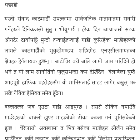
पछाडी ।
यस्तो संवाद काठमाडौं उपत्कामा सार्वजनिक यातायातमा सवारी
गर्नेहरुले दैनिकजसो सुन्नु र भोग्नुपर्छ । हरेक दिन आधाजसो सडक
ओगटेर दायाँपट्टि मुन्टो तन्काईतन्काई गाडी कुरिरहेका मान्छेहरूको
लामले काठमाडौँको भृकुटीमण्डप, शहिदगेट, एनएसीलगायतका
क्षेत्रहरु हेर्नलायक हुन्छन् । बाटोतिर कतै अलि लामो जाम परिदिने हो
भने त यो लाम सानोतिनो जुलुसभन्दा कम देखिँदैन। बेलाबेला घुम्दै
आइपुग्ने ट्राफिक प्रहरीहरूसँग यी मानिसलाई साइड लागेर बस्नुस् भन्न्
सक्ने नैतिक हैसियत समेत हुँदैन।
बल्लतल्ल जब एउटा गाडी आइपुग्छ । राम्ररी रोकिन नपाउँदै
मान्छेहरूको बाक्लो झुण्ड माइक्रोको ढोका कब्जा गर्न पुगिसकेको
हुन्छ । धेरैजस्तो अवस्थामा त भित्र बसेका मान्छेहरू ओर्लन समेत
पाउँदैनन्, कति लड्छन्, कति कुल्चिइन्छन्, कति हिलोमा पछारिन्छन्,