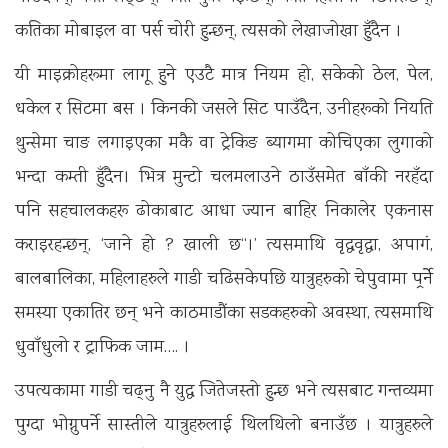
कतिका मोबाइल वा पर्स चोरी हुन्छन्, त्यसको लेखाजोखा हुँदैन ।
यी माइक्रोहरूमा लागू हुने एउटै मात्र नियम हो, सकेको ठेल, पेल,
धकेल र सिटमा बस । किनकी जसले सिट पाउँदैन, उनीहरूको नियति
थुन्सेमा चाङ लगाइएका मकै वा ट्रेकिङ ब्यागमा कोचिएका लुगाको
भन्दा कम्ती हुँदैन। भित्र मुन्टो चलमलाउने ठाउँसमेत बाँकी नरहँदा
पनि सहचालकहरू ढोकाबाट आधा ज्यान बाहिर निकालेर एकनास
कराइरहन्छन्, ‘जाने हो ? खाली छ‘‘।’ त्यसमाथि वृद्धवृद्धा, अपागं,
बालबालिका, महिलाहरुले गाडी चढिसकेपछि यात्रुहरुको चेपुवामा पर्र्नेे
समस्या एकातिर छन् भने काठमाडौंका सडकहरुको अवस्था, त्यसमाथि
धुवाँधुलो र ट्राफिक जाम…. ।
उपत्यकामा गाडी चढ्नु नै युद्ध जितेजस्तो हुन्छ भने त्यसबाट गन्तव्यमा
पुग्दा भोग्नुपर्ने सास्तीले यात्रुहरुलाई थिलथिलो बनाउँछ । यात्रुहरुले