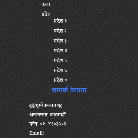
कला
प्रदेश
प्रदेश १
प्रदेश २
प्रदेश ३
प्रदेश ४
प्रदेश ५
प्रदेश ६
प्रदेश ७
सम्पर्क ठेगाना
बुद्धभूमी सञ्चार गृह
अनामनगर, काठमाडौं
फोनः ०१–४१०२५०३
Email: