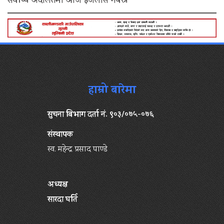
सर्वोच्च अदालतमा आज इजलास नबस्ने
हाम्रो बारेमा
सुचना बिभाग दर्ता नं. ९०३/०७५-०७६
संस्थापक
स्व. महेन्द्र प्रसाद पाण्डे
अध्यक्ष
सारदा घर्ति