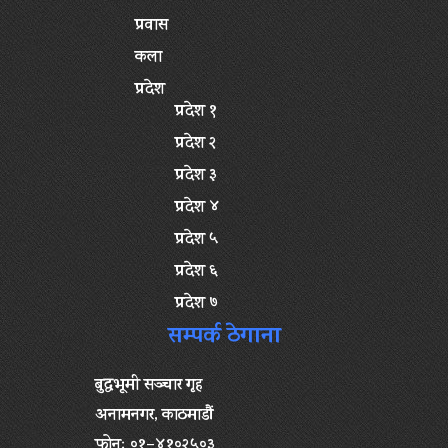
प्रवास
कला
प्रदेश
प्रदेश १
प्रदेश २
प्रदेश ३
प्रदेश ४
प्रदेश ५
प्रदेश ६
प्रदेश ७
सम्पर्क ठेगाना
बुद्धभूमी सञ्चार गृह
अनामनगर, काठमाडौं
फोनः ०१–४१०२५०३