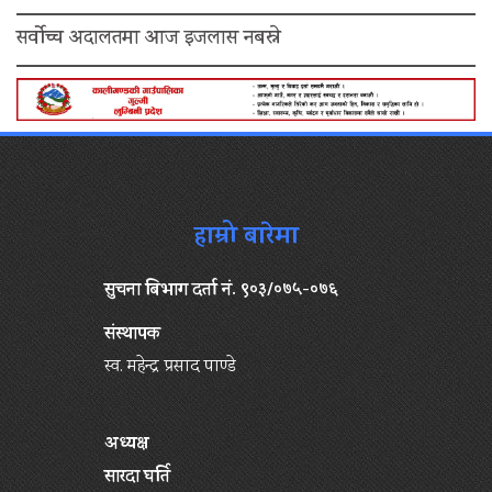
सर्वोच्च अदालतमा आज इजलास नबस्ने
हाम्रो बारेमा
सुचना बिभाग दर्ता नं. ९०३/०७५-०७६
संस्थापक
स्व. महेन्द्र प्रसाद पाण्डे
अध्यक्ष
सारदा घर्ति