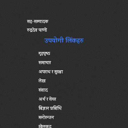
सह-सम्पादक
रुद्रदेव पाण्डे
उपयोगी लिंकहरु
गृहपृष्‍ठ
समाचार
अपराध र सुरक्षा
लेख
संवाद
अर्थ र सेयर
बिज्ञान प्रबिधि
मनोरन्जन
खेलकुद