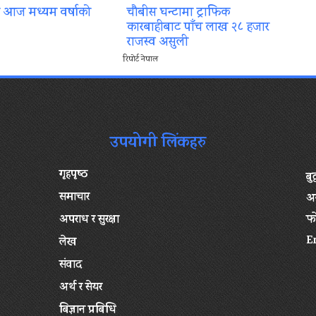
ा आज मध्यम वर्षाको
चौबीस घन्टामा ट्राफिक
कारबाहीबाट पाँच लाख २८ हजार
राजस्व असुली
रिपोर्ट नेपाल
उपयोगी लिंकहरु
गृहपृष्‍ठ
बु
समाचार
अन
अपराध र सुरक्षा
फ
E
लेख
संवाद
अर्थ र सेयर
बिज्ञान प्रबिधि