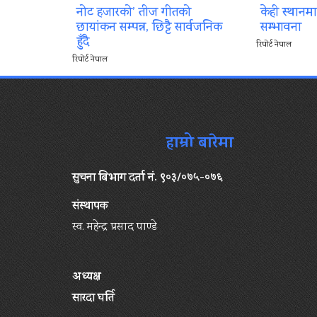
नोट हजारको’ तीज गीतको
केही स्थानम
छायांकन सम्पन्न, छिट्टै सार्वजनिक
सम्भावना
हुँदै
रिपोर्ट नेपाल
रिपोर्ट नेपाल
हाम्रो बारेमा
सुचना बिभाग दर्ता नं. ९०३/०७५-०७६
संस्थापक
स्व. महेन्द्र प्रसाद पाण्डे
अध्यक्ष
सारदा घर्ति