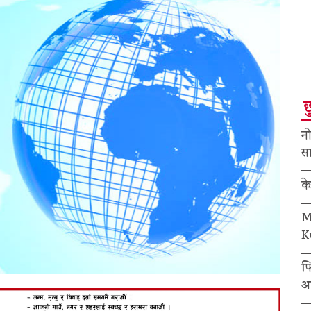
छ
नो
सा
क
M
K
फ
अ