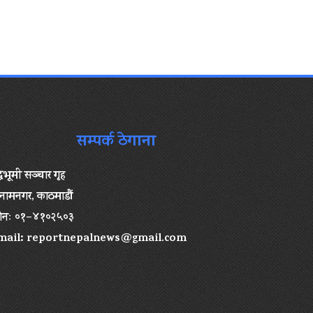
सम्पर्क ठेगाना
द्धभूमी सञ्चार गृह
ामनगर, काठमाडौं
ोनः ०१–४१०२५०३
mail:
reportnepalnews@gmail.com