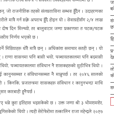
 । किनकि राज्य संयन्त्र नै सक्कली तस्करहरूको कब्जामा छ ।
ज
बन
 छन्, जो राजनीतिक तहको संलग्नताविना सम्भव हुँदैन । उदाहरणका
े मात्रै गर्न सक्ने अपराध हुँदै होइन यो । सेवाग्रहीसँग २/४ लाख
स
छ
्रै दोष दिन मिल्थ्यो, तर बालुवाटार जग्गा प्रकरणमा त पटक/पटक
 स्तरीय निर्णय भएको छ ।
हि
गर्ने मिडियाहरू थोरै मात्रै छन् । अधिकांश समाचार सतही छन् । यो
प्
् । राणा शासनमा पनि बद्मासी भयो, पञ्चायतकालमा पनि बदमासी
द
 थियो, पञ्चायतकालमा संविधान नै शासकहरूको मुठीभित्र थियो ।
ल
ई कानुनसम्मत र संविधानसम्मत नै मान्नुपर्छ । तर २०४६ सालको
को
हो । किनकि, प्रजातन्त्रमा शासकहरू संविधान र कानुनभन्दा माथि
स
सार कारबाही हुनैपर्छ ।
ए भन्ने कुरा इतिहास भइसकेको छ । उक्त जग्गा श्री ३ भीमशमशेर,
िसकेको थियो । त्यही सेरोफेरोमा तत्कालिन राजा महेन्द्रले २०१७