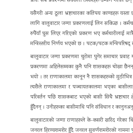
प्रायः सबै प्रकरणमा सक्कली तस्करहरू उम्कने गरेका छन्
यसैगरी अन्य ठूला भ्रष्टाचारका कतिपय काण्डहरू यस्ता
लागि वालुवाटार जग्गा प्रकरणलाई लिन सकिन्छ । कर्मचारील
रुपैंयाँ घुस लिएर गरिएको प्रकरण भए कर्मचारीलाई मात
मन्त्रिस्तरीय निर्णय भएको छ । पटक/पटक मन्त्रिपरिषद्
बालुवाटार जग्गा प्रकरणमा चुरोमा पुगेर समाचार प्रवाह 
प्रकरणमा अहिलेसम्मका कुनै पनि शासकहरू चोखा छैनन
भयो । तर राणाकालमा कानून नै शासकहरूको मुठीभित्र
त्यसैले राणाकालमा र पञ्चायतकालमा भएका बद्मासीला
परिवर्तन पछि शासकबाट भएको बद्मासी सिधै भ्रष्टाचार 
हुँदैनन् । उनीहरूका बद्मासीमाथि पनि संविधान र कानुनअनु
बालुवाटारको जग्गा राणाहरूले के-कसरी खरिद गरेका थि
जनरल हिरण्यशमशेर हुँदै जनरल सुवर्णशमशेरको नाममा पुग