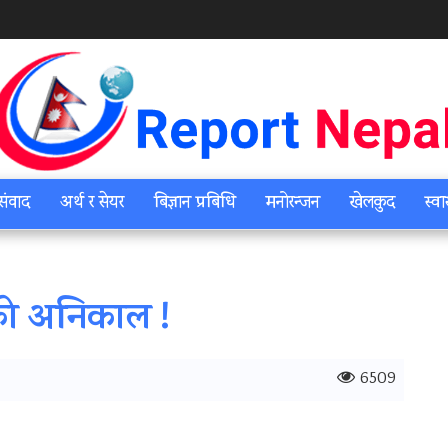
संवाद
अर्थ र सेयर
बिज्ञान प्रबिधि
मनोरन्जन
खेलकुद
स्वा
यको अनिकाल !
6509