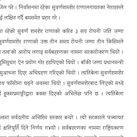
 परे । निर्वासनमा रहेका सुवर्णशमशेर राणालगायतका नेताहरूले
ाई लक्षित गर्दै बमसमेत प्रहार गरे ।
टारमा रहेको सुवर्ण शमशेर राणाको करिव ३ सय रोपनी जति जग्गा
ले सुवर्णशमशेर राणाको उक्त तीन समय रोपनी जग्गा तीन किसिमले
्रिय तत्व’को आरोप लगाइ सर्वश्वहरणका नाममा सरकारीकरण थियो ।
सुधार ऐन प्रयोग गरेर हडपिएको थियो । बाँकी जग्गा प्रधानमन्त्री
ुआब्जा दिएर अधिग्रहण गरिएको थियो । त्यतिबेला सुवर्णशमशेर
साथ फाँसीमा चढ्ने अवस्था थियो । सुवर्णशमशेरबाट लिएको मध्ये
िलाई हुकमप्रमाङ्गीद्वारा बकस दिएको अभिलेख पनि छ । त्यतिबेला
त्वमा सर्वदलीय अन्तिरिम सरकार बन्यो । त्यो सरकारले पञ्चायत
ई क्षतिपुर्ति दिने निर्णय ग¥यो । सर्वश्वहरणका नाममा राष्ट्रियकरण