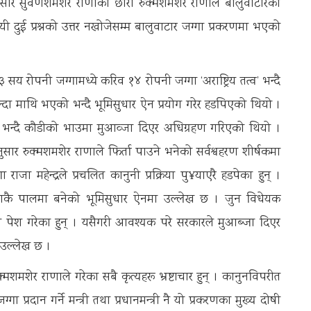
णयअनुसार सुवर्णशमशेर राणाका छोरा रुक्मशमशेर राणाले बालुवाटारको
यी दुई प्रश्नको उत्तर नखोजेसम्म बालुवाटार जग्गा प्रकरणमा भएको
य रोपनी जग्गामध्ये करिव १४ रोपनी जग्गा ‘अराष्ट्रिय तत्व’ भन्दै
्दा माथि भएको भन्दै भूमिसुधार ऐन प्रयोग गरेर हडपिएको थियो ।
्यो भन्दै कौडीको भाउमा मुआव्जा दिएर अधिग्रहण गरिएको थियो ।
ुसार रुक्मशमशेर राणाले फिर्ता पाउने भनेको सर्वश्वहरण शीर्षकमा
राजा महेन्द्रले प्रचलित कानुनी प्रक्रिया पु¥याएरै हडपेका हुन् ।
ालाकै पालमा बनेको भूमिसुधार ऐनमा उल्लेख छ । जुन विधेयक
सद्मा पेश गरेका हुन् । यसैगरी आवश्यक परे सरकारले मुआब्जा दिएर
ै उल्लेख छ ।
ुक्मशमशेर राणाले गरेका सबै कृत्यहरू भ्रष्टाचार हुन् । कानुनविपरीत
प्रदान गर्ने मन्त्री तथा प्रधानमन्त्री नै यो प्रकरणका मुख्य दोषी