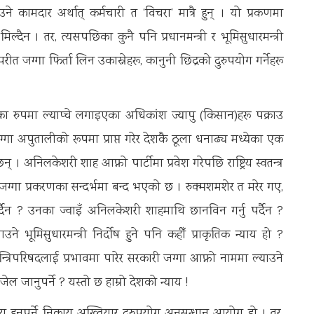
े कामदार अर्थात् कर्मचारी त ‘विचरा’ मात्रै हुन् । यो प्रकणमा
मिल्दैन । तर, त्यसपछिका कुनै पनि प्रधानमन्त्री र भूमिसुधारमन्त्री
जग्गा फिर्ता लिन उकास्नेहरू, कानुनी छिद्रको दुरुपयोग गर्नेहरू
ा रुपमा ल्याप्चे लगाइएका अधिकांश ज्यापु (किसान)हरू पक्राउ
्गा अपुतालीको रूपमा प्राप्त गरेर देशकै ठूला धनाढ्य मध्येका एक
 अनिलकेशरी शाह आफ्नो पार्टीमा प्रवेश गरेपछि राष्ट्रिय स्वतन्त्र
ग्गा प्रकरणका सन्दर्भमा बन्द भएको छ । रुक्मशमशेर त मरेर गए,
र्दैन ? उनका ज्वाइँ अनिलकेशरी शाहमाथि छानविन गर्नु पर्दैन ?
े भूमिसुधारमन्त्री निर्दोष हुने पनि कहीँ प्राकृतिक न्याय हो ?
े, मन्त्रिपरिषदलाई प्रभावमा पारेर सरकारी जग्गा आफ्नो नाममा ल्याउने
जेल जानुपर्ने ? यस्तो छ हाम्रो देशको न्याय !