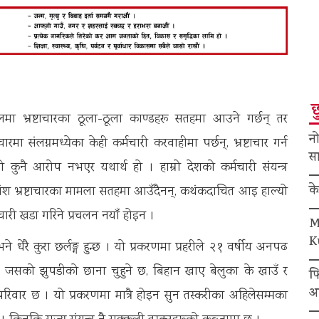
छ
लमा भ्रष्टाचारका ठूला-ठूला काण्डहरू सतहमा आउने गर्छन् तर
नो
टाचारमा संलग्नमध्येका केही कर्मचारी करवाहीमा पर्छन्, भ्रष्टाचार गर्न
सा
ो कुनै आरोप नभएर यथार्थ हो । हाम्रो देशको कर्मचारी संयन्त्र
क
अधिकांश भ्रष्टाचारका मामला सतहमा आउँदैनन्, कथंकदाचित आइ हाल्यो
ाचारी खडा गरिने प्रचलन नयाँ होइन ।
M
K
 धेरै कुरा छर्लङ्ग हुन्छ । यो प्रकरणमा प्रहरीले २१ वर्षीय अनपढ
 जसको झुपडीको छाना चुहुने छ, बिहान खाए बेलुका के खाउँ र
फ
अ
रिवार छ । यो प्रकरणमा मात्रै होइन सुन तस्करीका अहिलेसम्मका