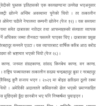
वेदीको पुस्तक ‘इतिहासको एक कालखण्ड’मा उल्लेख भएअनुसार
्ट्री खोल्ने अन्तिम अवस्थामा पुगेको थियो । तर तत्कालीन
ेपछि ओमेगा घडीले नेपालमा कम्पनी खोलेन (पेज १२) । यस समयमा
सायमा समेत दरबारका नातेदार तथा आफन्तहरूको संलग्नता व्यापक
 गर्ने अधिकार जम्मा तीनवटा पसलले पाएका थिए । दरबारका प्रमुख
ेरबहादुर मल्लले एउटा । यस व्यापारबाट वार्षिक करिब आठ करोड
डमा सो भ्रष्टाचार भएको थियो (पेज २८) ।
 काण्ड, जनमत संग्रहकाण्ड, सांसद किनबेच काण्ड, वन काण्ड,
ाष्ट्रिय पञ्चायतका तत्कालीन सदस्य चन्द्रबहादुर बुढा र नरबहादुर
ुवैविरुद्ध कुनै सजाय भएन । २०२९ मा बोइङ खरिदमा ठूलो रकम
 थियो । अमेरिकी अदालतले कमिसनको खेल भएको प्रमाणसहित
मुछिएको हुँदा छानबीन भए पनि निष्कर्षमा पुऱ्याइएन ।