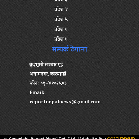
प्रदेश ३
प्रदेश ४
प्रदेश ५
प्रदेश ६
प्रदेश ७
सम्पर्क ठेगाना
बुद्धभूमी सञ्चार गृह
अनामनगर, काठमाडौं
फोनः ०१–४१०२५०३
Email:
reportnepalnews@gmail.com