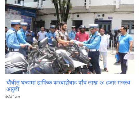
चौबीस घन्टामा ट्राफिक कारबाहीबाट पाँच लाख २८ हजार राजस्व
असुली
रिपोर्ट नेपाल