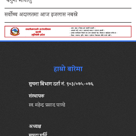
“बैगुनी मायालु”
सर्वोच्च अदालतमा आज इजलास नबस्ने
हाम्रो बारेमा
सुचना बिभाग दर्ता नं. ९०३/०७५-०७६
संस्थापक
स्व. महेन्द्र प्रसाद पाण्डे
अध्यक्ष
सारदा घर्ति