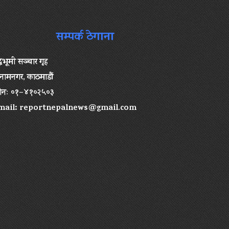
सम्पर्क ठेगाना
द्धभूमी सञ्चार गृह
ामनगर, काठमाडौं
ोनः ०१–४१०२५०३
mail:
reportnepalnews@gmail.com