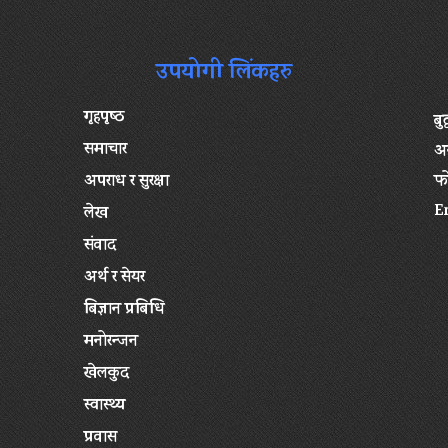
उपयोगी लिंकहरु
गृहपृष्‍ठ
बु
समाचार
अन
अपराध र सुरक्षा
फ
E
लेख
संवाद
अर्थ र सेयर
बिज्ञान प्रबिधि
मनोरन्जन
खेलकुद
स्वास्थ्य
प्रवास