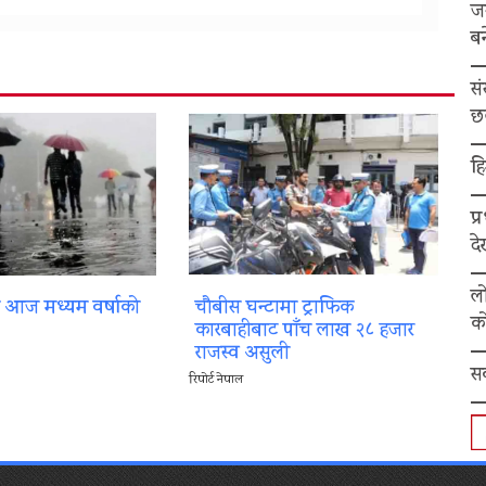
ज
बन
स
छ
हि
प्
द
ल
ा आज मध्यम वर्षाको
चौबीस घन्टामा ट्राफिक
को
कारबाहीबाट पाँच लाख २८ हजार
राजस्व असुली
स
रिपोर्ट नेपाल