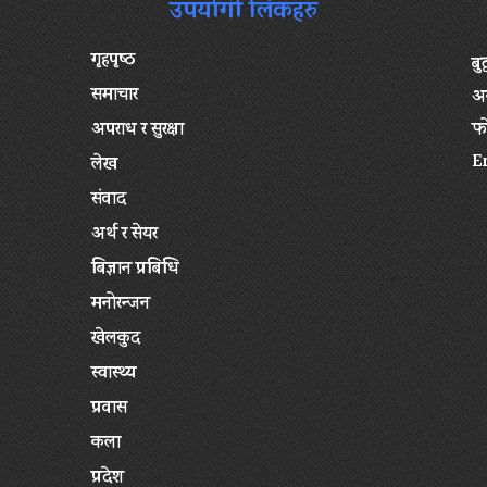
उपयोगी लिंकहरु
गृहपृष्‍ठ
बु
समाचार
अन
अपराध र सुरक्षा
फ
E
लेख
संवाद
अर्थ र सेयर
बिज्ञान प्रबिधि
मनोरन्जन
खेलकुद
स्वास्थ्य
प्रवास
कला
प्रदेश