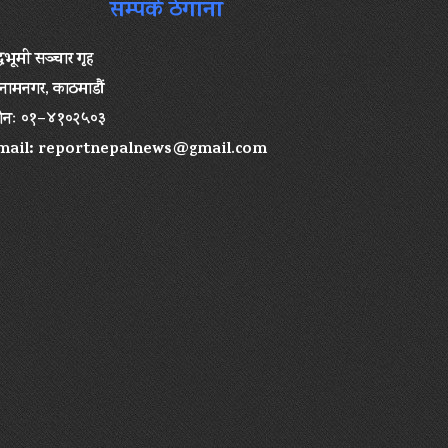
सम्पर्क ठेगाना
द्धभूमी सञ्चार गृह
ामनगर, काठमाडौं
ोनः ०१–४१०२५०३
mail:
reportnepalnews@gmail.com