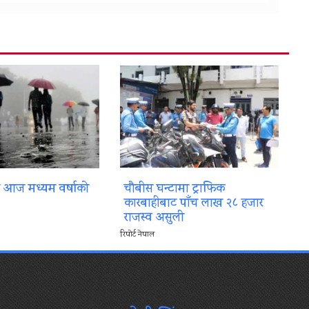
ा आज मध्यम वर्षाको
चौबीस घन्टामा ट्राफिक
कारबाहीबाट पाँच लाख २८ हजार
राजस्व असुली
रिपोर्ट नेपाल