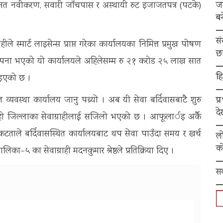
ज
ाजत नवीकरण, सवारी जाँचपास र अस्थायी रुट इजाजतपत्र (पटके)
बन
स
स्मार्ट लाइसेन्स प्राप्त गरेका कार्यालयका निमित्त प्रमुख पोषण
छ
ापना भएको यो कार्यालयले अहिलेसम्म रु २१ करोड २५ लाख सात
हि
िइएको छ ।
प्
स्था कार्यालय जानु पथ्र्याे । अब यी सेवा बर्दिवासबाटै शुरु
द
 सर्लाही जिल्लाका सेवाग्राहीलाई सजिलो भएको छ । आफूलार्इ अर्कै
िकटताले बर्दिवासस्थित कार्यालयबाट थप सेवा पाउँदा समय र खर्च
ल
को
–५ का सेवाग्राही मदनकुमार श्रेष्ठले प्रतिक्रिया दिए ।
स