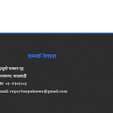
सम्पर्क ठेगाना
द्धभूमी सञ्चार गृह
ामनगर, काठमाडौं
ोनः ०१–४१०२५०३
mail:
reportnepalnews@gmail.com