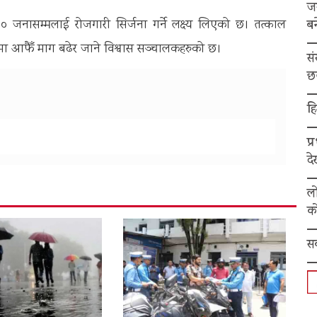
ज
बन
नासम्मलाई रोजगारी सिर्जना गर्ने लक्ष्य लिएको छ। तत्काल
 आफैँ माग बढेर जाने विश्वास सञ्चालकहरुको छ।
स
छ
हि
प्
द
ल
को
स