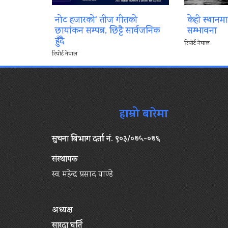
नोट हजारको’ तीज गीतको
केही स्थानम
छायांकन सम्पन्न, छिट्टै सार्वजनिक
सम्भावना
हुँदै
रिपोर्ट नेपाल
रिपोर्ट नेपाल
हाम्रो बारेमा
सुचना बिभाग दर्ता नं. ९०३/०७५-०७६
संस्थापक
स्व. महेन्द्र प्रसाद पाण्डे
अध्यक्ष
सारदा घर्ति