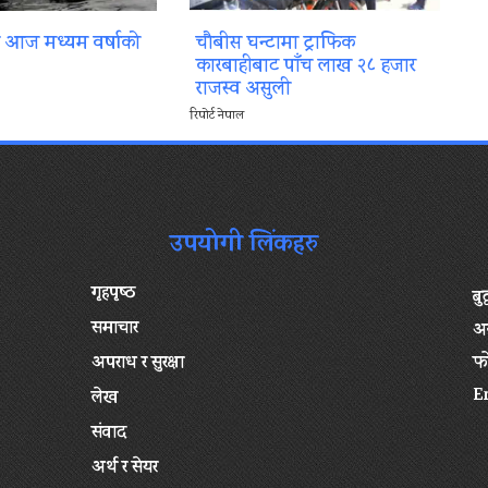
ा आज मध्यम वर्षाको
चौबीस घन्टामा ट्राफिक
कारबाहीबाट पाँच लाख २८ हजार
राजस्व असुली
रिपोर्ट नेपाल
उपयोगी लिंकहरु
गृहपृष्‍ठ
बु
समाचार
अन
अपराध र सुरक्षा
फ
E
लेख
संवाद
अर्थ र सेयर