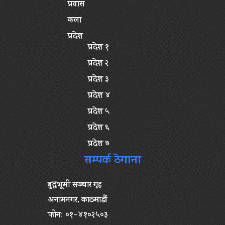
प्रवास
कला
प्रदेश
प्रदेश १
प्रदेश २
प्रदेश ३
प्रदेश ४
प्रदेश ५
प्रदेश ६
प्रदेश ७
सम्पर्क ठेगाना
बुद्धभूमी सञ्चार गृह
अनामनगर, काठमाडौं
फोनः ०१–४१०२५०३