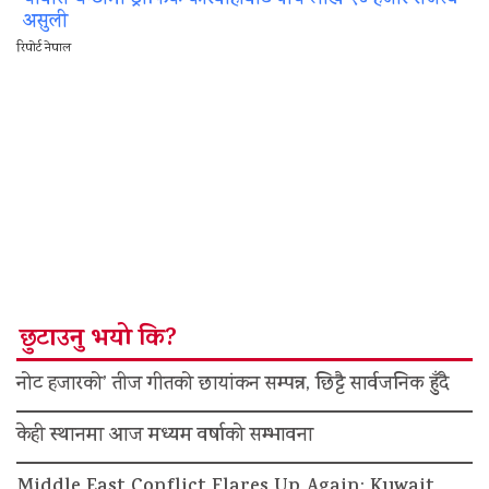
चौबीस घन्टामा ट्राफिक कारबाहीबाट पाँच लाख २८ हजार राजस्व
असुली
रिपोर्ट नेपाल
छुटाउनु भयो कि?
नोट हजारको’ तीज गीतको छायांकन सम्पन्न, छिट्टै सार्वजनिक हुँदै
केही स्थानमा आज मध्यम वर्षाको सम्भावना
Middle East Conflict Flares Up Again; Kuwait