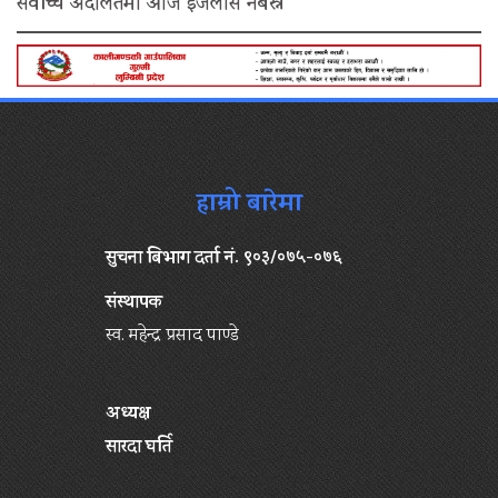
सर्वोच्च अदालतमा आज इजलास नबस्ने
हाम्रो बारेमा
सुचना बिभाग दर्ता नं. ९०३/०७५-०७६
संस्थापक
स्व. महेन्द्र प्रसाद पाण्डे
अध्यक्ष
सारदा घर्ति