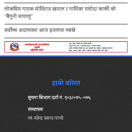
लोकप्रिय गायक मोतिराज खनाल र गायिका यशोदा कार्की को
“बैगुनी मायालु”
सर्वोच्च अदालतमा आज इजलास नबस्ने
हाम्रो बारेमा
सुचना बिभाग दर्ता नं. ९०३/०७५-०७६
संस्थापक
स्व. महेन्द्र प्रसाद पाण्डे