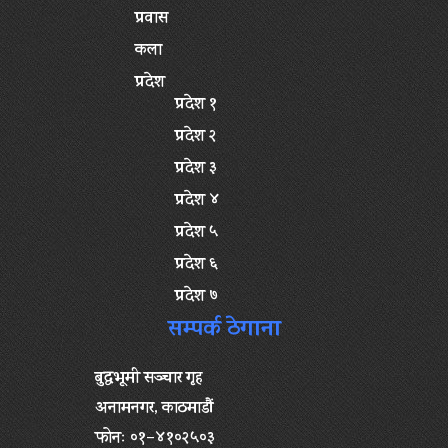
प्रवास
कला
प्रदेश
प्रदेश १
प्रदेश २
प्रदेश ३
प्रदेश ४
प्रदेश ५
प्रदेश ६
प्रदेश ७
सम्पर्क ठेगाना
बुद्धभूमी सञ्चार गृह
अनामनगर, काठमाडौं
फोनः ०१–४१०२५०३