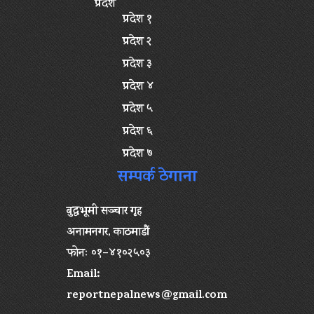
प्रदेश
प्रदेश १
प्रदेश २
प्रदेश ३
प्रदेश ४
प्रदेश ५
प्रदेश ६
प्रदेश ७
सम्पर्क ठेगाना
बुद्धभूमी सञ्चार गृह
अनामनगर, काठमाडौं
फोनः ०१–४१०२५०३
Email:
reportnepalnews@gmail.com