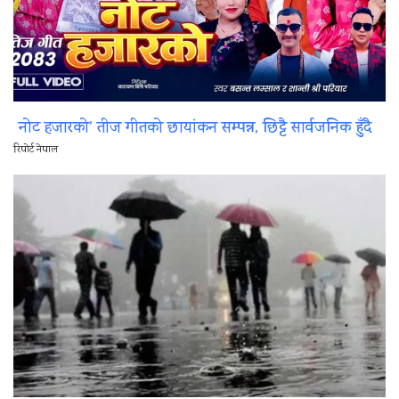
नोट हजारको’ तीज गीतको छायांकन सम्पन्न, छिट्टै सार्वजनिक हुँदै
रिपोर्ट नेपाल