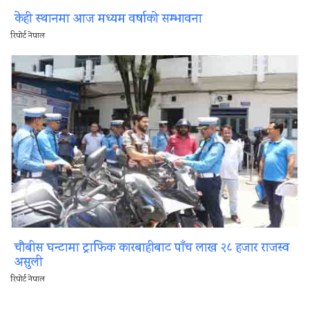
केही स्थानमा आज मध्यम वर्षाको सम्भावना
रिपोर्ट नेपाल
चौबीस घन्टामा ट्राफिक कारबाहीबाट पाँच लाख २८ हजार राजस्व
असुली
रिपोर्ट नेपाल