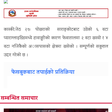
कास्की,जेठ २७ः पाेखराकाे साराङ्काेटबाट उडेकाे ६ वटा
प्याराग्लाइडिङमध्ये हावाहुरीकाे कारण फेवातालमा २ वटा खस्याे र ४
वटा नजिकैकाे अासपासकाे क्षेत्रमा खसेकाे । सम्पूर्णकाे सकुशल
उद्दार गरेकाे छ ।
फेसबुकबाट तपाईको प्रतिक्रिया
सम्बन्धित समाचार