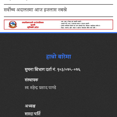
सर्वोच्च अदालतमा आज इजलास नबस्ने
हाम्रो बारेमा
सुचना बिभाग दर्ता नं. ९०३/०७५-०७६
संस्थापक
स्व. महेन्द्र प्रसाद पाण्डे
अध्यक्ष
सारदा घर्ति