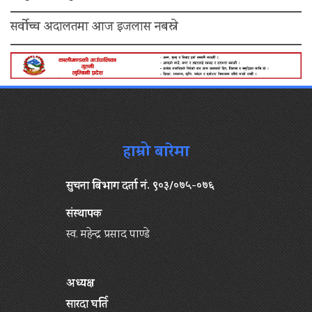
सर्वोच्च अदालतमा आज इजलास नबस्ने
हाम्रो बारेमा
सुचना बिभाग दर्ता नं. ९०३/०७५-०७६
संस्थापक
स्व. महेन्द्र प्रसाद पाण्डे
अध्यक्ष
सारदा घर्ति