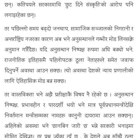
छन्। कतिपयले सरकारमाथि ‘छुट दिने संस्कृति’को आरोप पनि
लगाइरहेका छन्।
तर पछिल्लो समय बढ्दो जनचाप, सामाजिक सञ्जालको निगरानी र
अन्तर्राष्ट्रिय नजरका कारण अब भने अनुसन्धानले गम्भीर मोड लिनसक्ने
अनुमान गरिँदैछ। यदि अनुसन्धान निष्पक्ष रूपमा अघि बढ्यो भने,
राजनीतिक इतिहासमै पहिलोपटक ठूला नेताहरूले समेत जवाफ
दिनुपर्ने अवस्था आउन सक्छ। त्यो अवस्था देशको न्याय प्रणालीको
लागि ऐतिहासिक मोड बन्न सक्छ।
तर वास्तविकता भने अझै प्रतीक्षाकै विषय नै रहेको छ । अनुसन्धान
निष्पक्ष, प्रभावहीन र पारदर्शी भयो भने मात्र पूर्वप्रधानमन्त्रीदेखि
निवर्तमान मन्त्रीसम्मका नामहरू कानुनी दायरामा आउन सक्छन्।
अहिलेको अवस्था भने ‘छानबिन जारी छ’ भन्ने सरकारी भनाइमा
सीमित देखिन्छ। तर प्रश्न ज्यूँका त्यूँ छ , के देशले अब साँच्चै ठूला