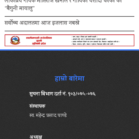
लोकप्रिय गायक मोतिराज खनाल र गायिका यशोदा कार्की को
“बैगुनी मायालु”
सर्वोच्च अदालतमा आज इजलास नबस्ने
हाम्रो बारेमा
सुचना बिभाग दर्ता नं. ९०३/०७५-०७६
संस्थापक
स्व. महेन्द्र प्रसाद पाण्डे
अध्यक्ष