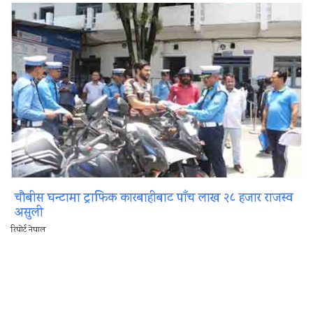
चौबीस घन्टामा ट्राफिक कारबाहीबाट पाँच लाख २८ हजार राजस्व
असुली
रिपोर्ट नेपाल