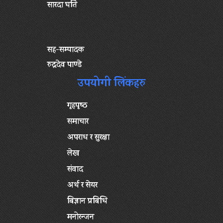
सारदा घर्ति
सह-सम्पादक
रुद्रदेव पाण्डे
उपयोगी लिंकहरु
गृहपृष्‍ठ
समाचार
अपराध र सुरक्षा
लेख
संवाद
अर्थ र सेयर
बिज्ञान प्रबिधि
मनोरन्जन