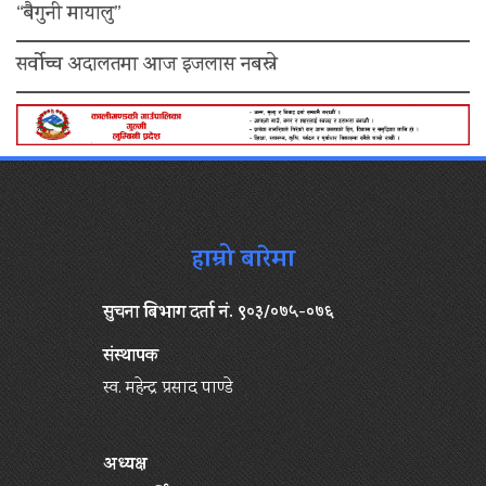
“बैगुनी मायालु”
सर्वोच्च अदालतमा आज इजलास नबस्ने
हाम्रो बारेमा
सुचना बिभाग दर्ता नं. ९०३/०७५-०७६
संस्थापक
स्व. महेन्द्र प्रसाद पाण्डे
अध्यक्ष