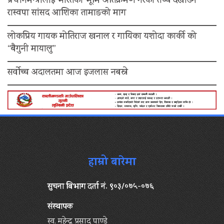
प्रधानमन्त्रीलाइ भारतको भूमि अतिक्रमण गरेको तथ्य देखाउन
रास्वपा सांसद आशिका तामाङको माग
लोकप्रिय गायक मोतिराज खनाल र गायिका यशोदा कार्की को
“बैगुनी मायालु”
सर्वोच्च अदालतमा आज इजलास नबस्ने
हाम्रो बारेमा
सुचना बिभाग दर्ता नं. ९०३/०७५-०७६
संस्थापक
स्व. महेन्द्र प्रसाद पाण्डे